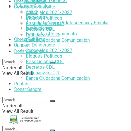
Información General
Obras Públicas
Politicas Sociales
Concejo Deliberante
Salud
Concejales 2023-2027
Deportes
Bloques Políticos
Área de la Niñez, Adolescencia y Familia
Resoluciones CDL
Instituciones
Decretos CDL
Encuesta / Relevamiento
Ordenanzas CDL
Obras Públicas
Banca Ciudadana Comunicacion
Concejo Deliberante
Rentas
Concejales 2023-2027
Donar Sangre
Bloques Políticos
Resoluciones CDL
Decretos CDL
No Result
Ordenanzas CDL
View All Result
Banca Ciudadana Comunicacion
Rentas
Donar Sangre
No Result
View All Result