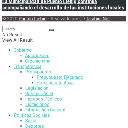
La Municipalidad de Pueblo Liebig continúa
acompañando el desarrollo de las instituciones locales
© 2020
Pueblo Liebig
- Realizado por {T}
Tarabini Net
.
No Result
View All Result
Gobierno
Autoridades
Organigrama
Transparencia
Presupuesto
Presupuesto Ejecutado
Presupuesto Anual
Legislación
Boletín Oficial
Ingresos Públicos
Licitaciones
Información General
Politicas Sociales
Salud
Deportes