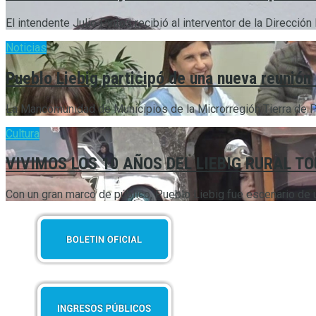
El intendente Julio Pintos recibió al interventor de la Direcció
Noticias
Pueblo Liebig participó de una nueva reunión
La Mancomunidad de Municipios de la Microrregión Tierra de Pal
Cultura
VIVIMOS LOS 10 AÑOS DEL LIEBIG RURAL T
Con un gran marco de público, Pueblo Liebig fue escenario de una