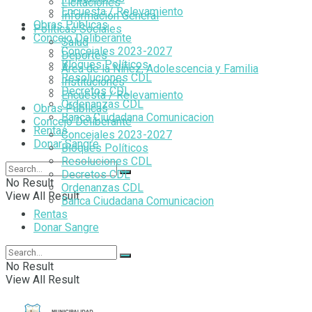
Licitaciones
Encuesta / Relevamiento
Información General
Obras Públicas
Politicas Sociales
Concejo Deliberante
Salud
Concejales 2023-2027
Deportes
Bloques Políticos
Área de la Niñez, Adolescencia y Familia
Resoluciones CDL
Instituciones
Decretos CDL
Encuesta / Relevamiento
Ordenanzas CDL
Obras Públicas
Banca Ciudadana Comunicacion
Concejo Deliberante
Rentas
Concejales 2023-2027
Donar Sangre
Bloques Políticos
Resoluciones CDL
Decretos CDL
No Result
Ordenanzas CDL
View All Result
Banca Ciudadana Comunicacion
Rentas
Donar Sangre
No Result
View All Result