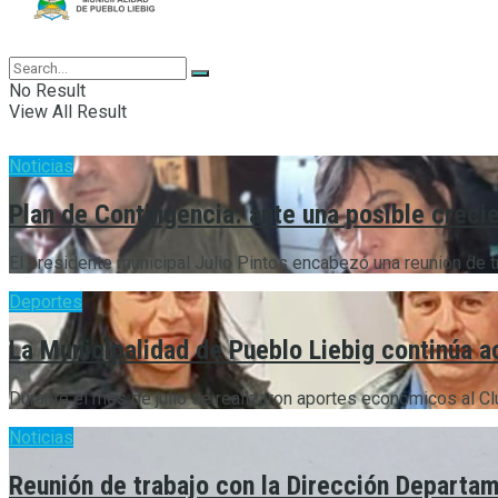
No Result
View All Result
Noticias
Plan de Contingencia: ante una posible crecie
El presidente municipal Julio Pintos encabezó una reunión de tr
Deportes
La Municipalidad de Pueblo Liebig continúa a
Durante el mes de julio se realizaron aportes económicos al Club 
Noticias
Reunión de trabajo con la Dirección Departam