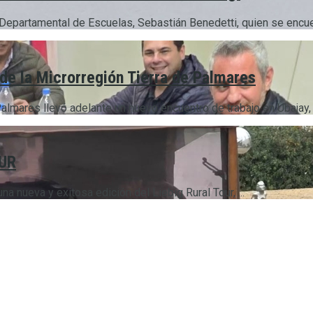
n Departamental de Escuelas, Sebastián Benedetti, quien se encuent
 de la Microrregión Tierra de Palmares
mares llevó adelante un nuevo encuentro de trabajo en Ubajay, c
OUR
 nueva y exitosa edición del Liebig Rural Tour, ...