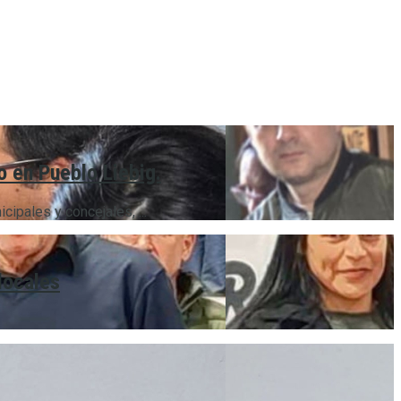
o en Pueblo Liebig.
ipales y concejales, ...
locales