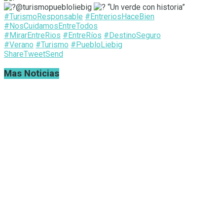
@turismopuebloliebig
“Un verde con historia”
#TurismoResponsable
#EntreriosHaceBien
#NosCuidamosEntreTodos
#MirarEntreRios
#EntreRíos
#DestinoSeguro
#Verano
#Turismo
#PuebloLiebig
Share
Tweet
Send
Mas Noticias