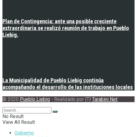
Plan de Contingencia: ante una posible creciente
extraordinaria se realizó reunión de trabajo en Pueblo
Liebig.
La Municipalidad de Pueblo Liebig continúa
acompañando el desarrollo de las instituciones locales
© 2020
Pueblo Liebig
- Realizado por {T}
Tarabini Net
.
No Result
View All Result
Gobierno