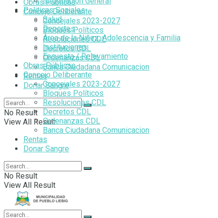
Información General
Obras Públicas
Politicas Sociales
Concejo Deliberante
Salud
Concejales 2023-2027
Deportes
Bloques Políticos
Área de la Niñez, Adolescencia y Familia
Resoluciones CDL
Instituciones
Decretos CDL
Encuesta / Relevamiento
Ordenanzas CDL
Obras Públicas
Banca Ciudadana Comunicacion
Concejo Deliberante
Rentas
Concejales 2023-2027
Donar Sangre
Bloques Políticos
Resoluciones CDL
Decretos CDL
No Result
Ordenanzas CDL
View All Result
Banca Ciudadana Comunicacion
Rentas
Donar Sangre
No Result
View All Result