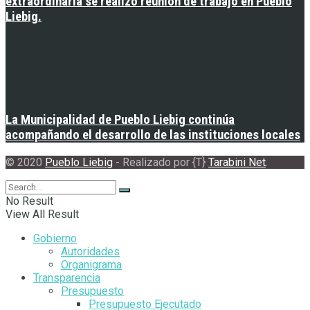
extraordinaria se realizó reunión de trabajo en Pueblo
Liebig.
La Municipalidad de Pueblo Liebig continúa
acompañando el desarrollo de las instituciones locales
© 2020
Pueblo Liebig
- Realizado por {T}
Tarabini Net
.
No Result
View All Result
Gobierno
Autoridades
Organigrama
Transparencia
Presupuesto
Presupuesto Ejecutado