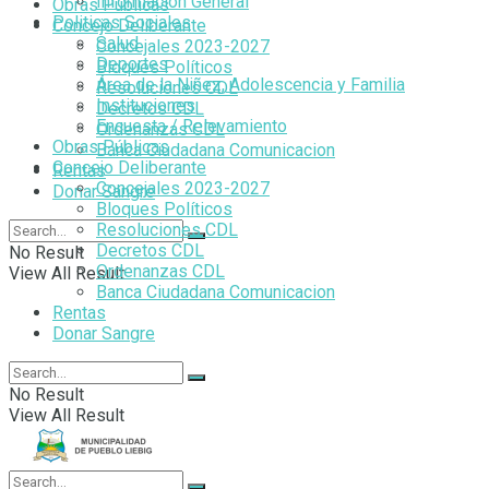
Información General
Obras Públicas
Politicas Sociales
Concejo Deliberante
Salud
Concejales 2023-2027
Deportes
Bloques Políticos
Área de la Niñez, Adolescencia y Familia
Resoluciones CDL
Instituciones
Decretos CDL
Encuesta / Relevamiento
Ordenanzas CDL
Obras Públicas
Banca Ciudadana Comunicacion
Concejo Deliberante
Rentas
Concejales 2023-2027
Donar Sangre
Bloques Políticos
Resoluciones CDL
Decretos CDL
No Result
Ordenanzas CDL
View All Result
Banca Ciudadana Comunicacion
Rentas
Donar Sangre
No Result
View All Result