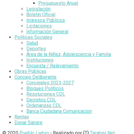
Presupuesto Anual
Legislación
Boletín Oficial
Ingresos Públicos
Licitaciones
Información General
Politicas Sociales
Salud
Deportes
Área de la Niñez, Adolescencia y Familia
Instituciones
Encuesta / Relevamiento
Obras Públicas
Concejo Deliberante
Concejales 2023-2027
Bloques Políticos
Resoluciones CDL
Decretos CDL
Ordenanzas CDL
Banca Ciudadana Comunicacion
Rentas
Donar Sangre
© 2020
Pueblo Liebig
- Realizado por {T}
Tarabini Net
.