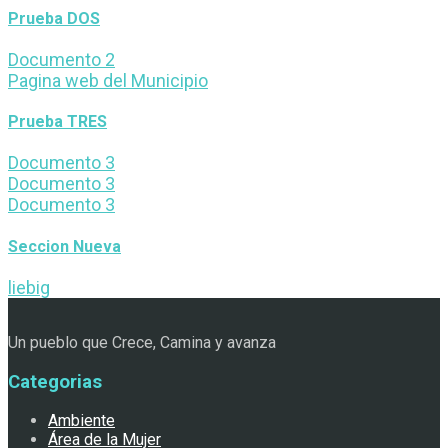
Prueba DOS
Documento 2
Pagina web del Municipio
Prueba TRES
Documento 3
Documento 3
Documento 3
Seccion Nueva
liebig
Un pueblo que Crece, Camina y avanza
Categorias
Ambiente
Área de la Mujer