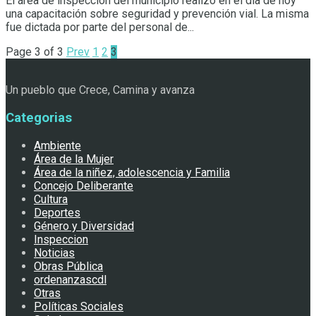
El área de inspección del municipio realizó en el día de hoy
una capacitación sobre seguridad y prevención vial. La misma
fue dictada por parte del personal de...
Page 3 of 3
Prev
1
2
3
Un pueblo que Crece, Camina y avanza
Categorias
Ambiente
Área de la Mujer
Área de la niñez, adolescencia y Familia
Concejo Deliberante
Cultura
Deportes
Género y Diversidad
Inspeccion
Noticias
Obras Pública
ordenanzascdl
Otras
Políticas Sociales