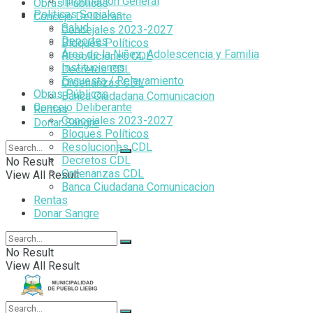
Información General
Obras Públicas
Politicas Sociales
Concejo Deliberante
Salud
Concejales 2023-2027
Deportes
Bloques Políticos
Área de la Niñez, Adolescencia y Familia
Resoluciones CDL
Instituciones
Decretos CDL
Encuesta / Relevamiento
Ordenanzas CDL
Obras Públicas
Banca Ciudadana Comunicacion
Concejo Deliberante
Rentas
Concejales 2023-2027
Donar Sangre
Bloques Políticos
Resoluciones CDL
Decretos CDL
No Result
Ordenanzas CDL
View All Result
Banca Ciudadana Comunicacion
Rentas
Donar Sangre
No Result
View All Result