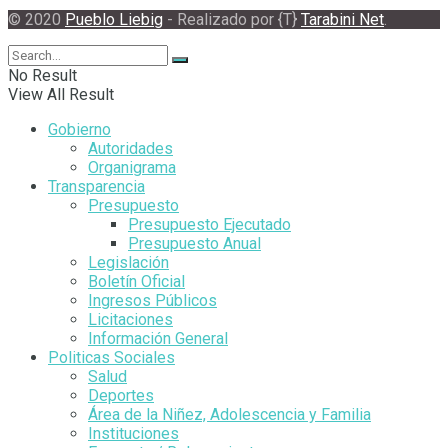
© 2020
Pueblo Liebig
- Realizado por {T}
Tarabini Net
.
No Result
View All Result
Gobierno
Autoridades
Organigrama
Transparencia
Presupuesto
Presupuesto Ejecutado
Presupuesto Anual
Legislación
Boletín Oficial
Ingresos Públicos
Licitaciones
Información General
Politicas Sociales
Salud
Deportes
Área de la Niñez, Adolescencia y Familia
Instituciones