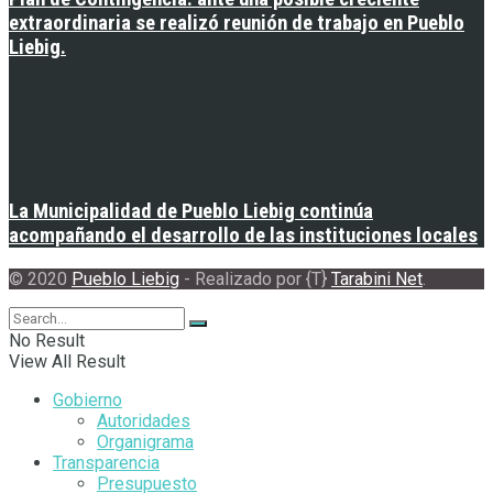
extraordinaria se realizó reunión de trabajo en Pueblo
Liebig.
La Municipalidad de Pueblo Liebig continúa
acompañando el desarrollo de las instituciones locales
© 2020
Pueblo Liebig
- Realizado por {T}
Tarabini Net
.
No Result
View All Result
Gobierno
Autoridades
Organigrama
Transparencia
Presupuesto