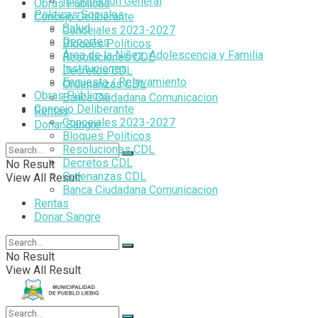
Información General
Obras Públicas
Politicas Sociales
Concejo Deliberante
Salud
Concejales 2023-2027
Deportes
Bloques Políticos
Área de la Niñez, Adolescencia y Familia
Resoluciones CDL
Instituciones
Decretos CDL
Encuesta / Relevamiento
Ordenanzas CDL
Obras Públicas
Banca Ciudadana Comunicacion
Concejo Deliberante
Rentas
Concejales 2023-2027
Donar Sangre
Bloques Políticos
Resoluciones CDL
Decretos CDL
No Result
Ordenanzas CDL
View All Result
Banca Ciudadana Comunicacion
Rentas
Donar Sangre
No Result
View All Result